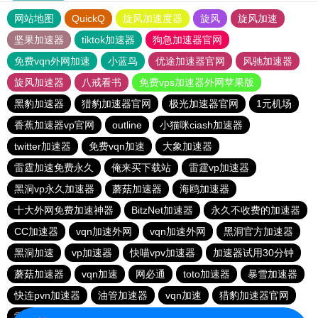
网站地图
QuickQ
旋风加速度器
旋风
旋风加速
坚果加速器
tiktok加速器
狗急加速器官网
免费vqn外网加速
小蓝鸟
优途加速器官网
风驰加速器
旋风加速器
八戒看书
免费vps加速器外网苹果版
黑豹加速器
猎豹加速器官网
极光加速器官网
1元机场
香蕉加速器vp官网
outline
小猫咪ciash加速器
twitter加速器
免费vqn加速
大象加速器
雷霆加速免费永久
俺来买下载站
雷霆vp加速器
黑洞vp永久加速器
蘑菇加速器
海鸥加速器
十大外网免费加速神器
BitzNet加速器
永久不收费的加速器
CC加速器
vqn加速外网
vqn加速外网
黑洞官方加速器
黑洞加速
vp加速器
快喵vpv加速器
加速器试用30分钟
蘑菇加速器
vqn加速
网必通
toto加速器
暴雪加速器
快连pvn加速器
油管加速器
vqn加速
猎豹加速器官网
雷霆加器速
手机外国加速器官网