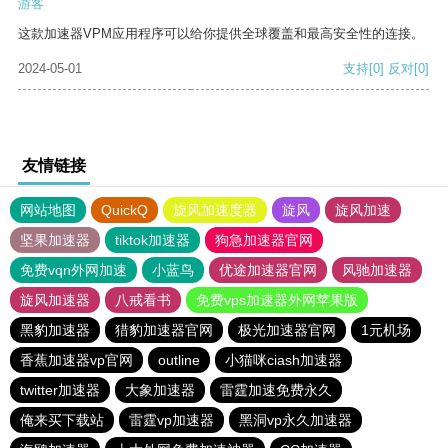
游客
这款加速器VPM应用程序可以给你提供全球覆盖和最高安全性的连接。
2024-05-01
支持
[0]
反对
[0]
友情链接
网站地图
QuickQ
旋风加速度器
旋风
旋风加速
坚果加速器
tiktok加速器
狗急加速器官网
免费vqn外网加速
小蓝鸟
优途加速器官网
风驰加速器
旋风加速器
八戒看书
免费vps加速器外网苹果版
黑豹加速器
猎豹加速器官网
极光加速器官网
1元机场
香蕉加速器vp官网
outline
小猫咪ciash加速器
twitter加速器
大象加速器
雷霆加速免费永久
俺来买下载站
雷霆vp加速器
黑洞vp永久加速器