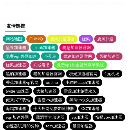
友情链接
网站地图
QuickQ
旋风加速度器
旋风
旋风加速
坚果加速器
tiktok加速器
狗急加速器官网
免费vqn外网加速
小蓝鸟
优途加速器官网
风驰加速器
旋风加速器
八戒看书
免费vps加速器外网苹果版
黑豹加速器
猎豹加速器官网
极光加速器官网
1元机场
香蕉加速器vp官网
outline
小猫咪ciash加速器
twitter加速器
大象加速器
雷霆加速免费永久
俺来买下载站
雷霆vp加速器
黑洞vp永久加速器
海鸥加速器
十大外网免费加速神器
CC加速器
vqn加速外网
黑洞官方加速器
vp加速器
快喵vpv加速器
加速器试用30分钟
toto加速器
暴雪加速器