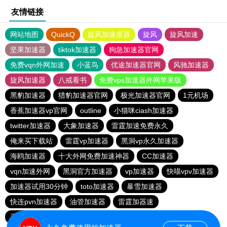
友情链接
网站地图
QuickQ
旋风加速度器
旋风
旋风加速
坚果加速器
tiktok加速器
狗急加速器官网
免费vqn外网加速
小蓝鸟
优途加速器官网
风驰加速器
旋风加速器
八戒看书
免费vps加速器外网苹果版
黑豹加速器
猎豹加速器官网
极光加速器官网
1元机场
香蕉加速器vp官网
outline
小猫咪ciash加速器
twitter加速器
大象加速器
雷霆加速免费永久
俺来买下载站
雷霆vp加速器
黑洞vp永久加速器
海鸥加速器
十大外网免费加速神器
CC加速器
vqn加速外网
黑洞官方加速器
vp加速器
快喵vpv加速器
加速器试用30分钟
toto加速器
暴雪加速器
快连pvn加速器
油管加速器
雷霆加器速
手机外国加速器官网