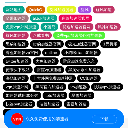
网站地图
QuickQ
旋风加速度器
旋风
旋风加速
坚果加速器
tiktok加速器
狗急加速器官网
免费vqn外网加速
小蓝鸟
优途加速器官网
风驰加速器
旋风加速器
八戒看书
免费vps加速器外网苹果版
黑豹加速器
猎豹加速器官网
极光加速器官网
1元机场
香蕉加速器vp官网
outline
小猫咪ciash加速器
twitter加速器
大象加速器
雷霆加速免费永久
俺来买下载站
雷霆vp加速器
黑洞vp永久加速器
海鸥加速器
十大外网免费加速神器
CC加速器
vqn加速外网
黑洞官方加速器
vp加速器
快喵vpv加速器
加速器试用30分钟
toto加速器
暴雪加速器
快连pvn加速器
油管加速器
雷霆加器速
手机外国加速器官网
永久免费使用的加速器
下载