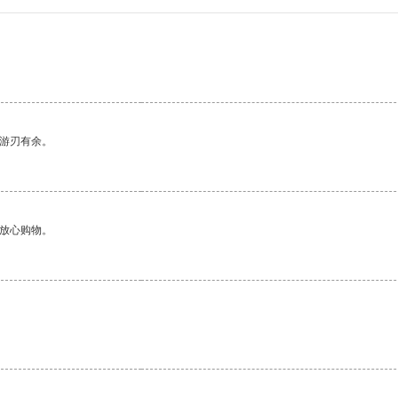
中游刃有余。
够放心购物。