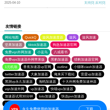
2025-04-10
支持
[0]
反对
[0]
友情链接
网站地图
QuickQ
旋风加速度器
旋风
旋风加速
坚果加速器
tiktok加速器
狗急加速器官网
免费vqn外网加速
小蓝鸟
八戒看书
免费vps加速器外网苹果版
黑豹加速器
猎豹加速器官网
1元机场
香蕉加速器vp官网
outline
小猫咪ciash加速器
twitter加速器
大象加速器
俺来买下载站
雷霆vp加速器
黑洞vp永久加速器
海鸥加速器
十大外网免费加速神器
vqn加速外网
vp加速器
快喵vpv加速器
加速器试用30分钟
toto加速器
快连pvn加速器
油管加速器
雷霆加器速
永久免费使用的加速器
下载