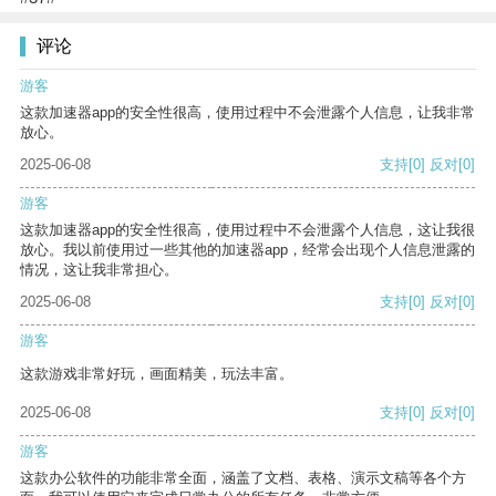
评论
游客
这款加速器app的安全性很高，使用过程中不会泄露个人信息，让我非常
放心。
2025-06-08
支持
[0]
反对
[0]
游客
这款加速器app的安全性很高，使用过程中不会泄露个人信息，这让我很
放心。我以前使用过一些其他的加速器app，经常会出现个人信息泄露的
情况，这让我非常担心。
2025-06-08
支持
[0]
反对
[0]
游客
这款游戏非常好玩，画面精美，玩法丰富。
2025-06-08
支持
[0]
反对
[0]
游客
这款办公软件的功能非常全面，涵盖了文档、表格、演示文稿等各个方