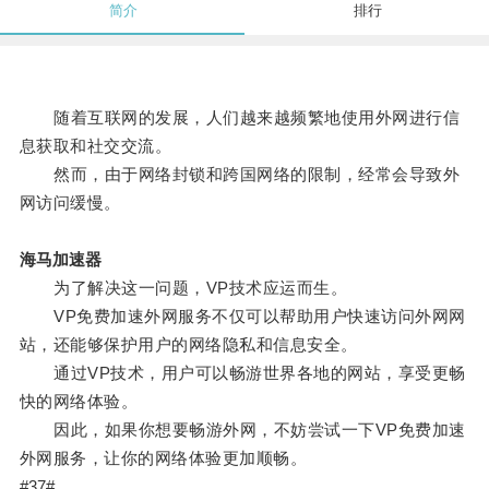
简介
排行
随着互联网的发展，人们越来越频繁地使用外网进行信
息获取和社交交流。
然而，由于网络封锁和跨国网络的限制，经常会导致外
网访问缓慢。
海马加速器
为了解决这一问题，VP技术应运而生。
VP免费加速外网服务不仅可以帮助用户快速访问外网网
站，还能够保护用户的网络隐私和信息安全。
通过VP技术，用户可以畅游世界各地的网站，享受更畅
快的网络体验。
因此，如果你想要畅游外网，不妨尝试一下VP免费加速
外网服务，让你的网络体验更加顺畅。
#37#