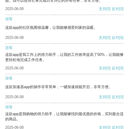
面。我可以使用它来完成日常办公的所有任务，非常方便。
2025-06-08
支持
[0]
反对
[0]
游客
这款app的社区氛围很温馨，让我能够感受到家的温暖。
2025-06-08
支持
[0]
反对
[0]
游客
这款app是我工作上的得力助手，让我的工作效率提高了50%，让我能够
更轻松地完成工作任务。
2025-06-08
支持
[0]
反对
[0]
游客
这款加速器app的操作非常简单，一键加速就能开启，非常方便。
2025-06-08
支持
[0]
反对
[0]
游客
这款app是我购物的得力助手，让我能够找到最优惠的价格，买到最合适
的商品。
2025-06-08
支持
[0]
反对
[0]