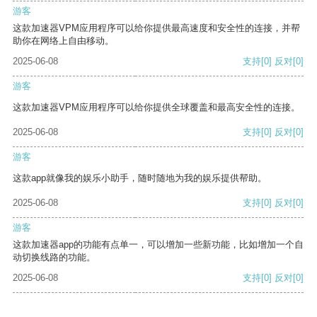
游客
这款加速器VPM应用程序可以给你提供最高速度和安全性的连接，并帮
助你在网络上自由移动。
2025-06-08
支持
[0]
反对
[0]
游客
这款加速器VPM应用程序可以给你提供全球覆盖和最高安全性的连接。
2025-06-08
支持
[0]
反对
[0]
游客
这款app就像我的娱乐小助手，随时随地为我的娱乐提供帮助。
2025-06-08
支持
[0]
反对
[0]
游客
这款加速器app的功能有点单一，可以增加一些新功能，比如增加一个自
动切换线路的功能。
2025-06-08
支持
[0]
反对
[0]