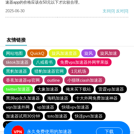
速器app的价格应该在50元以下才比较合理。
2025-06-30
支持
[0]
反对
[0]
友情链接
网站地图
QuickQ
旋风加速度器
旋风
旋风加速
tiktok加速器
八戒看书
免费vps加速器外网苹果版
黑豹加速器
猎豹加速器官网
1元机场
香蕉加速器vp官网
outline
小猫咪ciash加速器
twitter加速器
大象加速器
俺来买下载站
雷霆vp加速器
黑洞vp永久加速器
海鸥加速器
十大外网免费加速神器
vqn加速外网
vp加速器
快喵vpv加速器
加速器试用30分钟
toto加速器
快连pvn加速器
油管加速器
雷霆加器速
永久免费使用的加速器
下载