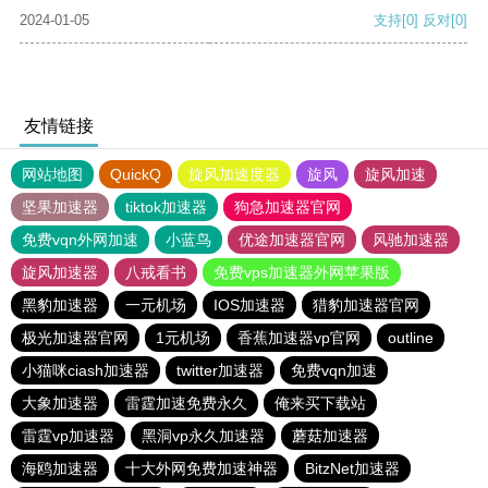
2024-01-05
支持
[0]
反对
[0]
友情链接
网站地图
QuickQ
旋风加速度器
旋风
旋风加速
坚果加速器
tiktok加速器
狗急加速器官网
免费vqn外网加速
小蓝鸟
优途加速器官网
风驰加速器
旋风加速器
八戒看书
免费vps加速器外网苹果版
黑豹加速器
一元机场
IOS加速器
猎豹加速器官网
极光加速器官网
1元机场
香蕉加速器vp官网
outline
小猫咪ciash加速器
twitter加速器
免费vqn加速
大象加速器
雷霆加速免费永久
俺来买下载站
雷霆vp加速器
黑洞vp永久加速器
蘑菇加速器
海鸥加速器
十大外网免费加速神器
BitzNet加速器