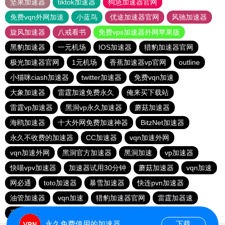
坚果加速器
tiktok加速器
狗急加速器官网
免费vqn外网加速
小蓝鸟
优途加速器官网
风驰加速器
旋风加速器
八戒看书
免费vps加速器外网苹果版
黑豹加速器
一元机场
IOS加速器
猎豹加速器官网
极光加速器官网
1元机场
香蕉加速器vp官网
outline
小猫咪ciash加速器
twitter加速器
免费vqn加速
大象加速器
雷霆加速免费永久
俺来买下载站
雷霆vp加速器
黑洞vp永久加速器
蘑菇加速器
海鸥加速器
十大外网免费加速神器
BitzNet加速器
永久不收费的加速器
CC加速器
vqn加速外网
vqn加速外网
黑洞官方加速器
黑洞加速
vp加速器
快喵vpv加速器
加速器试用30分钟
蘑菇加速器
vqn加速
网必通
toto加速器
暴雪加速器
快连pvn加速器
油管加速器
vqn加速
猎豹加速器官网
雷霆加器速
手机外国加速器官网
永久免费使用的加速器
下载