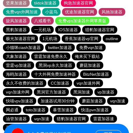
坚果加速器
tiktok加速器
狗急加速器官网
免费vqn外网加速
小蓝鸟
优途加速器官网
风驰加速器
旋风加速器
八戒看书
免费vps加速器外网苹果版
黑豹加速器
一元机场
IOS加速器
猎豹加速器官网
极光加速器官网
1元机场
香蕉加速器vp官网
outline
小猫咪ciash加速器
twitter加速器
免费vqn加速
大象加速器
雷霆加速免费永久
俺来买下载站
雷霆vp加速器
黑洞vp永久加速器
蘑菇加速器
海鸥加速器
十大外网免费加速神器
BitzNet加速器
永久不收费的加速器
CC加速器
vqn加速外网
vqn加速外网
黑洞官方加速器
黑洞加速
vp加速器
快喵vpv加速器
加速器试用30分钟
蘑菇加速器
vqn加速
网必通
toto加速器
暴雪加速器
快连pvn加速器
油管加速器
vqn加速
猎豹加速器官网
雷霆加器速
手机外国加速器官网