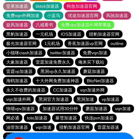
坚果加速器
tiktok加速器
狗急加速器官网
免费vqn外网加速
小蓝鸟
优途加速器官网
风驰加速器
旋风加速器
八戒看书
免费vps加速器外网苹果版
黑豹加速器
一元机场
IOS加速器
猎豹加速器官网
极光加速器官网
1元机场
香蕉加速器vp官网
outline
小猫咪ciash加速器
twitter加速器
免费vqn加速
大象加速器
雷霆加速免费永久
俺来买下载站
雷霆vp加速器
黑洞vp永久加速器
蘑菇加速器
海鸥加速器
十大外网免费加速神器
BitzNet加速器
永久不收费的加速器
CC加速器
vqn加速外网
vqn加速外网
黑洞官方加速器
黑洞加速
vp加速器
快喵vpv加速器
加速器试用30分钟
蘑菇加速器
vqn加速
网必通
toto加速器
暴雪加速器
快连pvn加速器
油管加速器
vqn加速
猎豹加速器官网
雷霆加器速
手机外国加速器官网