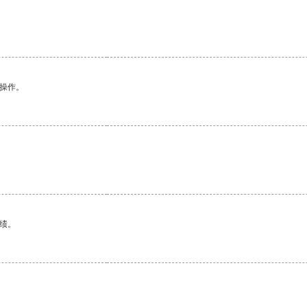
悉操作。
绩。