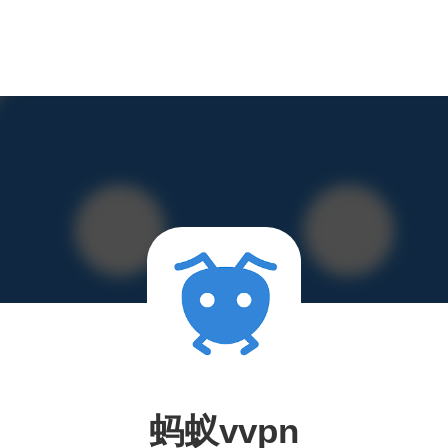
蚂蚁vvpn