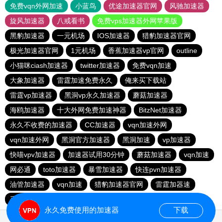
免费vqn外网加速
小蓝鸟
优途加速器官网
风驰加速器
旋风加速器
八戒看书
免费vps加速器外网苹果版
黑豹加速器
一元机场
IOS加速器
猎豹加速器官网
极光加速器官网
1元机场
香蕉加速器vp官网
outline
小猫咪ciash加速器
twitter加速器
免费vqn加速
大象加速器
雷霆加速免费永久
俺来买下载站
雷霆vp加速器
黑洞vp永久加速器
蘑菇加速器
海鸥加速器
十大外网免费加速神器
BitzNet加速器
永久不收费的加速器
CC加速器
vqn加速外网
vqn加速外网
黑洞官方加速器
黑洞加速
vp加速器
快喵vpv加速器
加速器试用30分钟
蘑菇加速器
vqn加速
网必通
toto加速器
暴雪加速器
快连pvn加速器
油管加速器
vqn加速
猎豹加速器官网
雷霆加器速
手机外国加速器官网
永久免费使用的加速器
下载