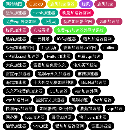
网站地图
QuickQ
旋风加速度器
旋风
旋风加速
坚果加速器
tiktok加速器
狗急加速器官网
免费vqn外网加速
小蓝鸟
优途加速器官网
风驰加速器
旋风加速器
八戒看书
免费vps加速器外网苹果版
黑豹加速器
一元机场
IOS加速器
猎豹加速器官网
极光加速器官网
1元机场
香蕉加速器vp官网
outline
小猫咪ciash加速器
twitter加速器
免费vqn加速
大象加速器
雷霆加速免费永久
俺来买下载站
雷霆vp加速器
黑洞vp永久加速器
蘑菇加速器
海鸥加速器
十大外网免费加速神器
BitzNet加速器
永久不收费的加速器
CC加速器
vqn加速外网
vqn加速外网
黑洞官方加速器
黑洞加速
vp加速器
快喵vpv加速器
加速器试用30分钟
蘑菇加速器
vqn加速
网必通
toto加速器
暴雪加速器
快连pvn加速器
油管加速器
vqn加速
猎豹加速器官网
雷霆加器速