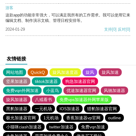
游客
这款app的功能非常强大，可以满足我所有的工作需求。我可以使用它来
编辑文档、制作演示文稿、管理日程安排等。
2024-01-29
支持
[0]
反对
[0]
友情链接
网站地图
QuickQ
旋风加速度器
旋风
旋风加速
坚果加速器
tiktok加速器
狗急加速器官网
免费vqn外网加速
小蓝鸟
优途加速器官网
风驰加速器
旋风加速器
八戒看书
免费vps加速器外网苹果版
黑豹加速器
一元机场
IOS加速器
猎豹加速器官网
极光加速器官网
1元机场
香蕉加速器vp官网
outline
小猫咪ciash加速器
twitter加速器
免费vqn加速