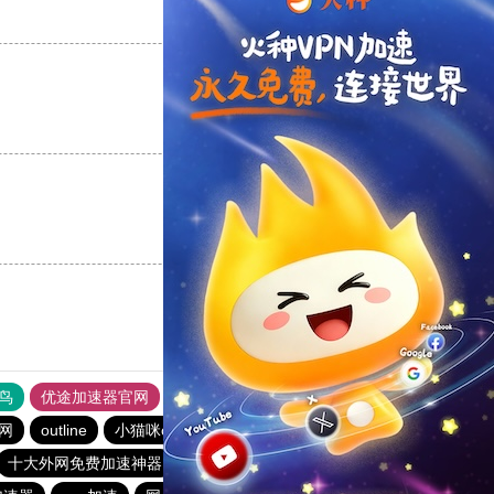
支持
[0]
反对
[0]
支持
[0]
反对
[0]
支持
[0]
反对
[0]
鸟
优途加速器官网
风驰加速器
旋风加速器
八戒看书
网
outline
小猫咪ciash加速器
twitter加速器
十大外网免费加速神器
BitzNet加速器
永久不收费的加速器