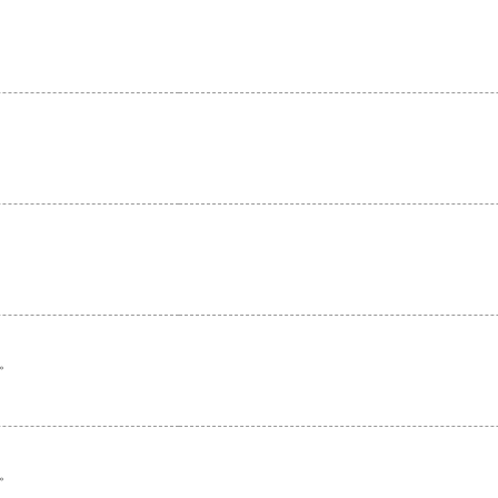
。
。
。