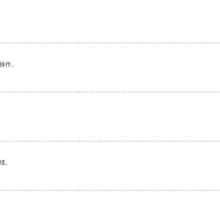
悉操作。
绩。