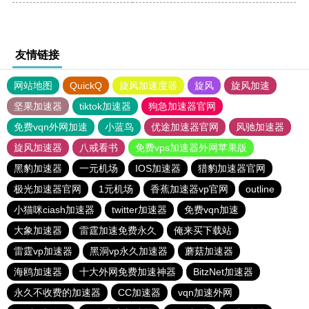
友情链接
网站地图
QuickQ
旋风加速度器
旋风
旋风加速
坚果加速器
tiktok加速器
狗急加速器官网
免费vqn外网加速
小蓝鸟
优途加速器官网
风驰加速器
旋风加速器
八戒看书
免费vps加速器外网苹果版
黑豹加速器
一元机场
IOS加速器
猎豹加速器官网
极光加速器官网
1元机场
香蕉加速器vp官网
outline
小猫咪ciash加速器
twitter加速器
免费vqn加速
大象加速器
雷霆加速免费永久
俺来买下载站
雷霆vp加速器
黑洞vp永久加速器
蘑菇加速器
海鸥加速器
十大外网免费加速神器
BitzNet加速器
永久不收费的加速器
CC加速器
vqn加速外网