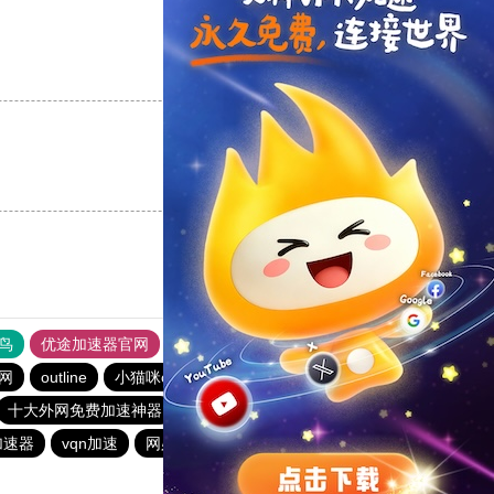
支持
[0]
反对
[0]
支持
[0]
反对
[0]
鸟
优途加速器官网
风驰加速器
旋风加速器
八戒看书
网
outline
小猫咪ciash加速器
twitter加速器
十大外网免费加速神器
BitzNet加速器
永久不收费的加速器
加速器
vqn加速
网必通
toto加速器
暴雪加速器