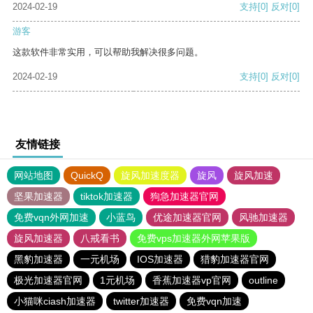
2024-02-19
支持
[0]
反对
[0]
游客
这款软件非常实用，可以帮助我解决很多问题。
2024-02-19
支持
[0]
反对
[0]
友情链接
网站地图
QuickQ
旋风加速度器
旋风
旋风加速
坚果加速器
tiktok加速器
狗急加速器官网
免费vqn外网加速
小蓝鸟
优途加速器官网
风驰加速器
旋风加速器
八戒看书
免费vps加速器外网苹果版
黑豹加速器
一元机场
IOS加速器
猎豹加速器官网
极光加速器官网
1元机场
香蕉加速器vp官网
outline
小猫咪ciash加速器
twitter加速器
免费vqn加速