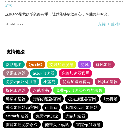
游客
这款app是我娱乐的好帮手，让我能够放松身心，享受美好时光。
2024-02-22
支持
[0]
反对
[0]
友情链接
网站地图
QuickQ
旋风加速度器
旋风
旋风加速
坚果加速器
tiktok加速器
狗急加速器官网
免费vqn外网加速
小蓝鸟
优途加速器官网
风驰加速器
旋风加速器
八戒看书
免费vps加速器外网苹果版
黑豹加速器
猎豹加速器官网
极光加速器官网
1元机场
香蕉加速器vp官网
outline
小猫咪ciash加速器
twitter加速器
免费vqn加速
大象加速器
雷霆加速免费永久
俺来买下载站
雷霆vp加速器