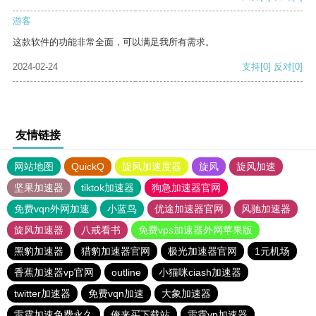
游客
这款软件的功能非常全面，可以满足我所有需求。
2024-02-24
支持
[0]
反对
[0]
友情链接
网站地图
QuickQ
旋风加速度器
旋风
旋风加速
坚果加速器
tiktok加速器
狗急加速器官网
免费vqn外网加速
小蓝鸟
优途加速器官网
风驰加速器
旋风加速器
八戒看书
免费vps加速器外网苹果版
黑豹加速器
猎豹加速器官网
极光加速器官网
1元机场
香蕉加速器vp官网
outline
小猫咪ciash加速器
twitter加速器
免费vqn加速
大象加速器
雷霆加速免费永久
俺来买下载站
雷霆vp加速器