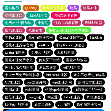
网站地图
QuickQ
旋风加速度器
旋风
旋风加速
坚果加速器
tiktok加速器
狗急加速器官网
免费vqn外网加速
小蓝鸟
优途加速器官网
风驰加速器
旋风加速器
八戒看书
免费vps加速器外网苹果版
黑豹加速器
猎豹加速器官网
极光加速器官网
1元机场
香蕉加速器vp官网
outline
小猫咪ciash加速器
twitter加速器
免费vqn加速
大象加速器
雷霆加速免费永久
俺来买下载站
雷霆vp加速器
黑洞vp永久加速器
蘑菇加速器
海鸥加速器
十大外网免费加速神器
BitzNet加速器
永久不收费的加速器
CC加速器
vqn加速外网
vqn加速外网
黑洞官方加速器
黑洞加速
vp加速器
快喵vpv加速器
加速器试用30分钟
蘑菇加速器
vqn加速
网必通
toto加速器
暴雪加速器
快连pvn加速器
油管加速器
vqn加速
猎豹加速器官网