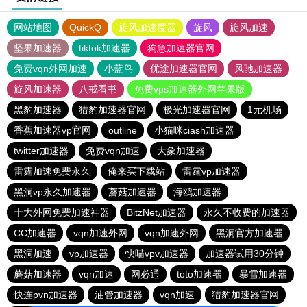
网站地图
QuickQ
旋风加速度器
旋风
旋风加速
坚果加速器
tiktok加速器
狗急加速器官网
免费vqn外网加速
小蓝鸟
优途加速器官网
风驰加速器
旋风加速器
八戒看书
免费vps加速器外网苹果版
黑豹加速器
猎豹加速器官网
极光加速器官网
1元机场
香蕉加速器vp官网
outline
小猫咪ciash加速器
twitter加速器
免费vqn加速
大象加速器
雷霆加速免费永久
俺来买下载站
雷霆vp加速器
黑洞vp永久加速器
蘑菇加速器
海鸥加速器
十大外网免费加速神器
BitzNet加速器
永久不收费的加速器
CC加速器
vqn加速外网
vqn加速外网
黑洞官方加速器
黑洞加速
vp加速器
快喵vpv加速器
加速器试用30分钟
蘑菇加速器
vqn加速
网必通
toto加速器
暴雪加速器
快连pvn加速器
油管加速器
vqn加速
猎豹加速器官网