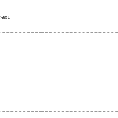
区的线路。
。