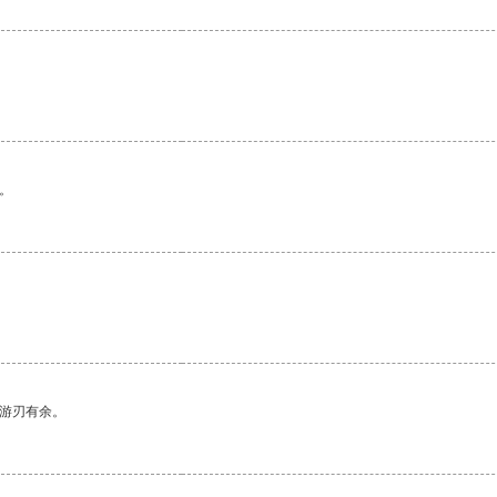
。
中游刃有余。