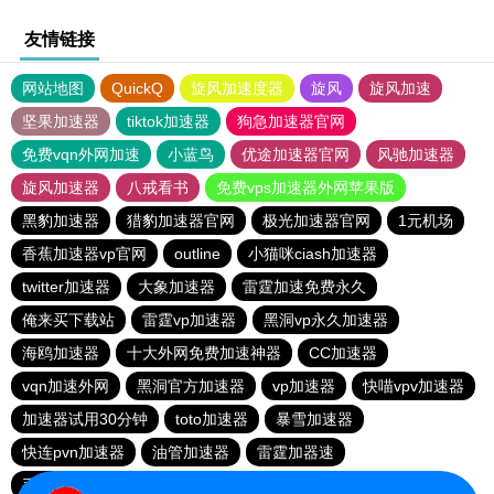
友情链接
网站地图
QuickQ
旋风加速度器
旋风
旋风加速
坚果加速器
tiktok加速器
狗急加速器官网
免费vqn外网加速
小蓝鸟
优途加速器官网
风驰加速器
旋风加速器
八戒看书
免费vps加速器外网苹果版
黑豹加速器
猎豹加速器官网
极光加速器官网
1元机场
香蕉加速器vp官网
outline
小猫咪ciash加速器
twitter加速器
大象加速器
雷霆加速免费永久
俺来买下载站
雷霆vp加速器
黑洞vp永久加速器
海鸥加速器
十大外网免费加速神器
CC加速器
vqn加速外网
黑洞官方加速器
vp加速器
快喵vpv加速器
加速器试用30分钟
toto加速器
暴雪加速器
快连pvn加速器
油管加速器
雷霆加器速
手机外国加速器官网