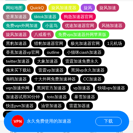
网站地图
QuickQ
旋风加速度器
旋风
旋风加速
坚果加速器
tiktok加速器
狗急加速器官网
免费vqn外网加速
小蓝鸟
优途加速器官网
风驰加速器
旋风加速器
八戒看书
免费vps加速器外网苹果版
黑豹加速器
猎豹加速器官网
极光加速器官网
1元机场
香蕉加速器vp官网
outline
小猫咪ciash加速器
twitter加速器
大象加速器
雷霆加速免费永久
俺来买下载站
雷霆vp加速器
黑洞vp永久加速器
海鸥加速器
十大外网免费加速神器
CC加速器
vqn加速外网
黑洞官方加速器
vp加速器
快喵vpv加速器
加速器试用30分钟
toto加速器
暴雪加速器
快连pvn加速器
油管加速器
雷霆加器速
手机外国加速器官网
永久免费使用的加速器
下载
0.032918s
首页
安卓
苹果
排行
推荐