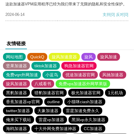
这款加速器VPM应用程序已经为我们带来了无限的隐私和安全性保护。
2024-06-14
支持
[0]
反对
[0]
友情链接
网站地图
QuickQ
旋风加速度器
旋风
旋风加速
坚果加速器
tiktok加速器
狗急加速器官网
免费vqn外网加速
小蓝鸟
优途加速器官网
风驰加速器
旋风加速器
八戒看书
免费vps加速器外网苹果版
黑豹加速器
猎豹加速器官网
极光加速器官网
1元机场
香蕉加速器vp官网
outline
小猫咪ciash加速器
twitter加速器
大象加速器
雷霆加速免费永久
俺来买下载站
雷霆vp加速器
黑洞vp永久加速器
海鸥加速器
十大外网免费加速神器
CC加速器