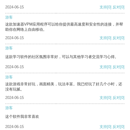
2024-06-15
支持
[0]
反对
[0]
游客
这款加速器VPM应用程序可以给你提供最高速度和安全性的连接，并帮
助你在网络上自由移动。
2024-06-15
支持
[0]
反对
[0]
游客
这款学习软件的社区氛围非常好，可以与其他学习者交流学习心得。
2024-06-15
支持
[0]
反对
[0]
游客
这款游戏非常好玩，画面精美，玩法丰富。我已经玩了好几个小时，还
没有玩腻。
2024-06-15
支持
[0]
反对
[0]
游客
这个软件我非常喜欢
2024-06-15
支持
[0]
反对
[0]