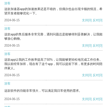
游客
这款加速器app的加速效果还是不错的，但偶尔也会出现卡顿的情况，希
望开发者能够优化一下。
2024-06-15
支持
[0]
反对
[0]
游客
这款app的售后服务非常完善，遇到问题总是能够得到妥善解决，让我能
够放心购物。
2024-06-15
支持
[0]
反对
[0]
游客
这款app让我的工作效率提高了50%，让我能够更轻松地完成工作任务。
我以前经常加班，现在有了这个app，我可以提前下班，有更多的时间陪
伴家人。
2024-06-15
支持
[0]
反对
[0]
游客
这款软件的功能非常强大，可以满足我日常使用的需求。
2024-06-15
支持
[0]
反对
[0]