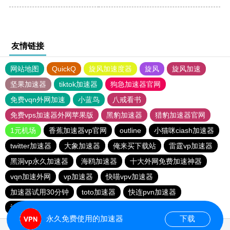
友情链接
网站地图
QuickQ
旋风加速度器
旋风
旋风加速
坚果加速器
tiktok加速器
狗急加速器官网
免费vqn外网加速
小蓝鸟
八戒看书
免费vps加速器外网苹果版
黑豹加速器
猎豹加速器官网
1元机场
香蕉加速器vp官网
outline
小猫咪ciash加速器
twitter加速器
大象加速器
俺来买下载站
雷霆vp加速器
黑洞vp永久加速器
海鸥加速器
十大外网免费加速神器
vqn加速外网
vp加速器
快喵vpv加速器
加速器试用30分钟
toto加速器
快连pvn加速器
油管加速器
雷霆加器速
永久免费使用的加速器
下载