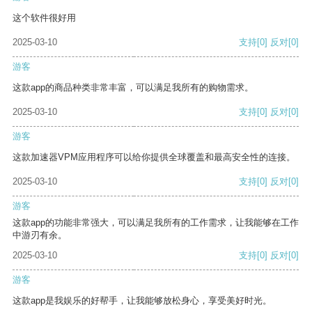
这个软件很好用
2025-03-10
支持
[0]
反对
[0]
游客
这款app的商品种类非常丰富，可以满足我所有的购物需求。
2025-03-10
支持
[0]
反对
[0]
游客
这款加速器VPM应用程序可以给你提供全球覆盖和最高安全性的连接。
2025-03-10
支持
[0]
反对
[0]
游客
这款app的功能非常强大，可以满足我所有的工作需求，让我能够在工作
中游刃有余。
2025-03-10
支持
[0]
反对
[0]
游客
这款app是我娱乐的好帮手，让我能够放松身心，享受美好时光。