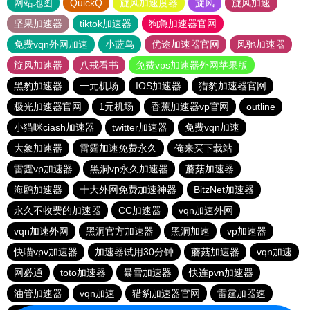
网站地图
QuickQ
旋风加速度器
旋风
旋风加速
坚果加速器
tiktok加速器
狗急加速器官网
免费vqn外网加速
小蓝鸟
优途加速器官网
风驰加速器
旋风加速器
八戒看书
免费vps加速器外网苹果版
黑豹加速器
一元机场
IOS加速器
猎豹加速器官网
极光加速器官网
1元机场
香蕉加速器vp官网
outline
小猫咪ciash加速器
twitter加速器
免费vqn加速
大象加速器
雷霆加速免费永久
俺来买下载站
雷霆vp加速器
黑洞vp永久加速器
蘑菇加速器
海鸥加速器
十大外网免费加速神器
BitzNet加速器
永久不收费的加速器
CC加速器
vqn加速外网
vqn加速外网
黑洞官方加速器
黑洞加速
vp加速器
快喵vpv加速器
加速器试用30分钟
蘑菇加速器
vqn加速
网必通
toto加速器
暴雪加速器
快连pvn加速器
油管加速器
vqn加速
猎豹加速器官网
雷霆加器速