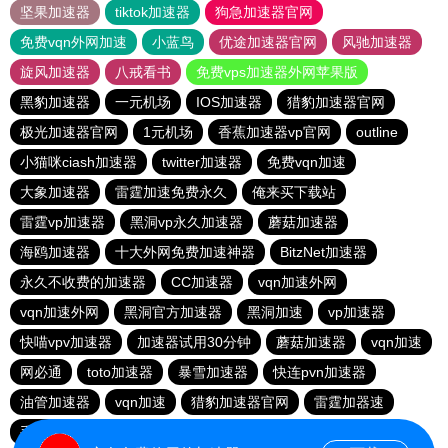
坚果加速器
tiktok加速器
狗急加速器官网
免费vqn外网加速
小蓝鸟
优途加速器官网
风驰加速器
旋风加速器
八戒看书
免费vps加速器外网苹果版
黑豹加速器
一元机场
IOS加速器
猎豹加速器官网
极光加速器官网
1元机场
香蕉加速器vp官网
outline
小猫咪ciash加速器
twitter加速器
免费vqn加速
大象加速器
雷霆加速免费永久
俺来买下载站
雷霆vp加速器
黑洞vp永久加速器
蘑菇加速器
海鸥加速器
十大外网免费加速神器
BitzNet加速器
永久不收费的加速器
CC加速器
vqn加速外网
vqn加速外网
黑洞官方加速器
黑洞加速
vp加速器
快喵vpv加速器
加速器试用30分钟
蘑菇加速器
vqn加速
网必通
toto加速器
暴雪加速器
快连pvn加速器
油管加速器
vqn加速
猎豹加速器官网
雷霆加器速
手机外国加速器官网