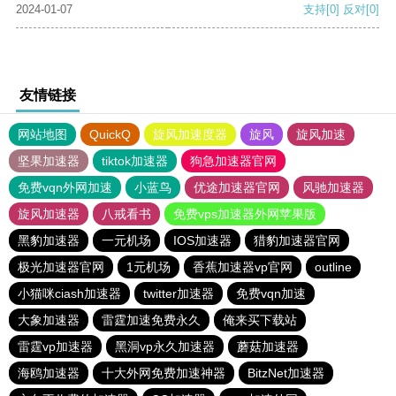
2024-01-07
支持
[0]
反对
[0]
友情链接
网站地图
QuickQ
旋风加速度器
旋风
旋风加速
坚果加速器
tiktok加速器
狗急加速器官网
免费vqn外网加速
小蓝鸟
优途加速器官网
风驰加速器
旋风加速器
八戒看书
免费vps加速器外网苹果版
黑豹加速器
一元机场
IOS加速器
猎豹加速器官网
极光加速器官网
1元机场
香蕉加速器vp官网
outline
小猫咪ciash加速器
twitter加速器
免费vqn加速
大象加速器
雷霆加速免费永久
俺来买下载站
雷霆vp加速器
黑洞vp永久加速器
蘑菇加速器
海鸥加速器
十大外网免费加速神器
BitzNet加速器