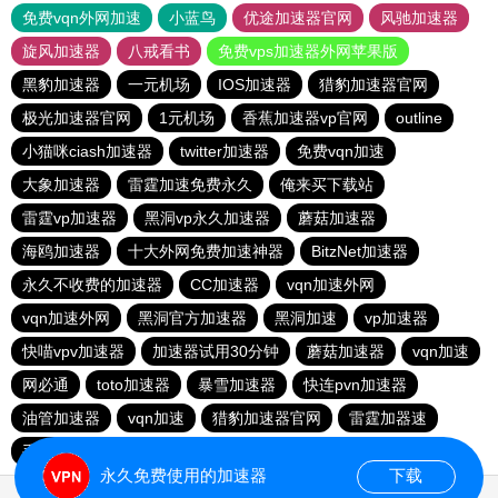
免费vqn外网加速
小蓝鸟
优途加速器官网
风驰加速器
旋风加速器
八戒看书
免费vps加速器外网苹果版
黑豹加速器
一元机场
IOS加速器
猎豹加速器官网
极光加速器官网
1元机场
香蕉加速器vp官网
outline
小猫咪ciash加速器
twitter加速器
免费vqn加速
大象加速器
雷霆加速免费永久
俺来买下载站
雷霆vp加速器
黑洞vp永久加速器
蘑菇加速器
海鸥加速器
十大外网免费加速神器
BitzNet加速器
永久不收费的加速器
CC加速器
vqn加速外网
vqn加速外网
黑洞官方加速器
黑洞加速
vp加速器
快喵vpv加速器
加速器试用30分钟
蘑菇加速器
vqn加速
网必通
toto加速器
暴雪加速器
快连pvn加速器
油管加速器
vqn加速
猎豹加速器官网
雷霆加器速
手机外国加速器官网
永久免费使用的加速器
下载