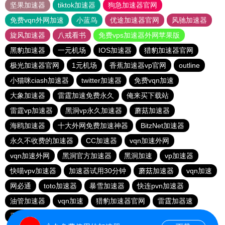
坚果加速器
tiktok加速器
狗急加速器官网
免费vqn外网加速
小蓝鸟
优途加速器官网
风驰加速器
旋风加速器
八戒看书
免费vps加速器外网苹果版
黑豹加速器
一元机场
IOS加速器
猎豹加速器官网
极光加速器官网
1元机场
香蕉加速器vp官网
outline
小猫咪ciash加速器
twitter加速器
免费vqn加速
大象加速器
雷霆加速免费永久
俺来买下载站
雷霆vp加速器
黑洞vp永久加速器
蘑菇加速器
海鸥加速器
十大外网免费加速神器
BitzNet加速器
永久不收费的加速器
CC加速器
vqn加速外网
vqn加速外网
黑洞官方加速器
黑洞加速
vp加速器
快喵vpv加速器
加速器试用30分钟
蘑菇加速器
vqn加速
网必通
toto加速器
暴雪加速器
快连pvn加速器
油管加速器
vqn加速
猎豹加速器官网
雷霆加器速
手机外国加速器官网