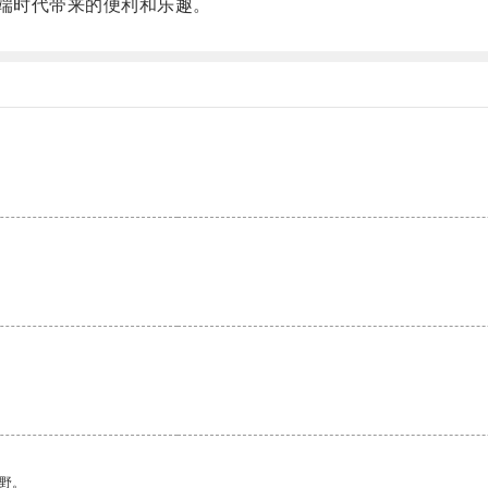
端时代带来的便利和乐趣。
。
野。