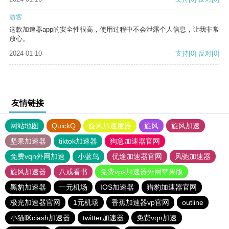
游客
这款加速器app的安全性很高，使用过程中不会泄露个人信息，让我非常
放心。
2024-01-10
支持
[0]
反对
[0]
友情链接
网站地图
QuickQ
旋风加速度器
旋风
旋风加速
坚果加速器
tiktok加速器
狗急加速器官网
免费vqn外网加速
小蓝鸟
优途加速器官网
风驰加速器
旋风加速器
八戒看书
免费vps加速器外网苹果版
黑豹加速器
一元机场
IOS加速器
猎豹加速器官网
极光加速器官网
1元机场
香蕉加速器vp官网
outline
小猫咪ciash加速器
twitter加速器
免费vqn加速