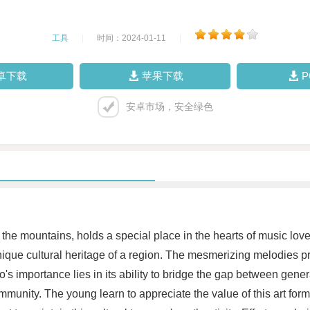
工具
|
时间：2024-01-11
|
卓下载
苹果下载
安卓市场，安全绿色
he mountains, holds a special place in the hearts of music lover
que cultural heritage of a region. The mesmerizing melodies p
o's importance lies in its ability to bridge the gap between gener
munity. The young learn to appreciate the value of this art form