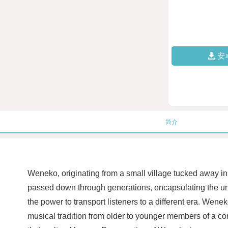
安
简介
Weneko, originating from a small village tucked away in t
passed down through generations, encapsulating the uni
the power to transport listeners to a different era. Wenek
musical tradition from older to younger members of a com