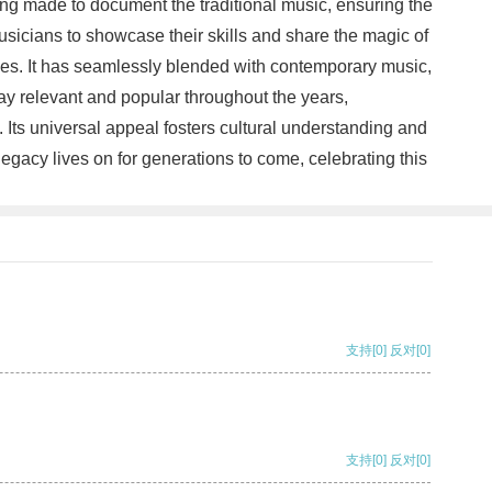
being made to document the traditional music, ensuring the
usicians to showcase their skills and share the magic of
ces. It has seamlessly blended with contemporary music,
tay relevant and popular throughout the years,
. Its universal appeal fosters cultural understanding and
legacy lives on for generations to come, celebrating this
支持
[0]
反对
[0]
支持
[0]
反对
[0]