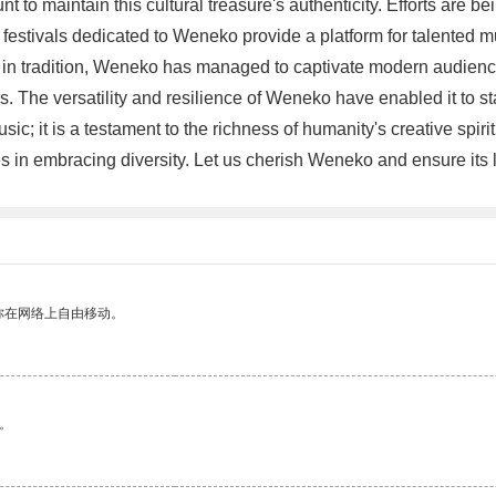
t to maintain this cultural treasure's authenticity. Efforts are 
festivals dedicated to Weneko provide a platform for talented m
ted in tradition, Weneko has managed to captivate modern audien
rs. The versatility and resilience of Weneko have enabled it to s
c; it is a testament to the richness of humanity's creative spirit
es in embracing diversity. Let us cherish Weneko and ensure its 
你在网络上自由移动。
。