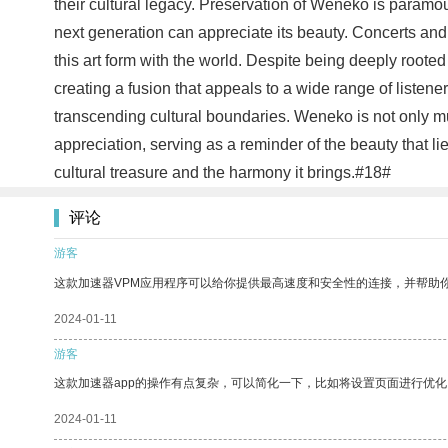
their cultural legacy. Preservation of Weneko is paramoun
next generation can appreciate its beauty. Concerts and 
this art form with the world. Despite being deeply roo
creating a fusion that appeals to a wide range of listene
transcending cultural boundaries. Weneko is not only musi
appreciation, serving as a reminder of the beauty that li
cultural treasure and the harmony it brings.#18#
评论
游客
这款加速器VPM应用程序可以给你提供最高速度和安全性的连接，并帮助
2024-01-11
游客
这款加速器app的操作有点复杂，可以简化一下，比如将设置页面进行优化
2024-01-11