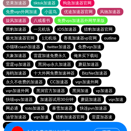
坚果加速器
tiktok加速器
狗急加速器官网
免费vqn外网加速
小蓝鸟
优途加速器官网
风驰加速器
旋风加速器
八戒看书
免费vps加速器外网苹果版
黑豹加速器
一元机场
IOS加速器
猎豹加速器官网
极光加速器官网
1元机场
香蕉加速器vp官网
outline
小猫咪ciash加速器
twitter加速器
免费vqn加速
大象加速器
雷霆加速免费永久
俺来买下载站
雷霆vp加速器
黑洞vp永久加速器
蘑菇加速器
海鸥加速器
十大外网免费加速神器
BitzNet加速器
永久不收费的加速器
CC加速器
vqn加速外网
vqn加速外网
黑洞官方加速器
黑洞加速
vp加速器
快喵vpv加速器
加速器试用30分钟
蘑菇加速器
vqn加速
网必通
toto加速器
暴雪加速器
快连pvn加速器
油管加速器
vqn加速
猎豹加速器官网
雷霆加器速
手机外国加速器官网