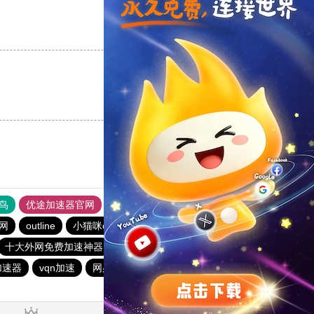
支持
[0]
反对
[0]
支持
[0]
反对
[0]
鸟
优途加速器官网
风驰加速器
旋风加速器
八戒看书
网
outline
小猫咪ciash加速器
twitter加速器
十大外网免费加速神器
BitzNet加速器
永久不收费的加速器
加速器
vqn加速
网必通
toto加速器
暴雪加速器