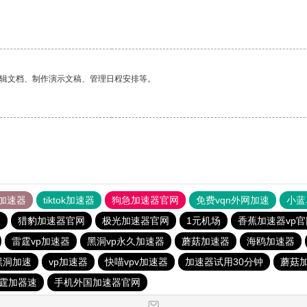
编辑文档、制作演示文稿、管理日程安排等。
加速器
tiktok加速器
狗急加速器官网
免费vqn外网加速
小蓝
器
猎豹加速器官网
极光加速器官网
1元机场
香蕉加速器vp官
雷霆vp加速器
黑洞vp永久加速器
蘑菇加速器
海鸥加速器
黑洞加速
vp加速器
快喵vpv加速器
加速器试用30分钟
蘑菇
霆加器速
手机外国加速器官网