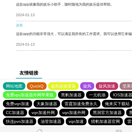
这款app就像我的娱乐小助手，随时随地为我的娱乐提供帮助。
2024-01-13
游客
这款app的功能非常强大，可以满足我所有的工作需求。我可以使用它来
2024-01-13
友情链接
网站地图
QuickQ
旋风加速度器
旋风
旋风加速
坚果
免费vps加速器外网苹果版
黑豹加速器
一元机场
IOS加速
免费vqn加速
大象加速器
雷霆加速免费永久
俺来买下载站
CC加速器
vqn加速外网
vqn加速外网
黑洞官方加速器
快连pvn加速器
油管加速器
vqn加速
猎豹加速器官网
雷