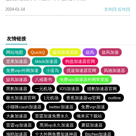
2024-01-14
支持
[0]
反对
[0]
友情链接
网站地图
QuickQ
旋风加速度器
旋风
旋风加速
坚果加速器
tiktok加速器
狗急加速器官网
免费vqn外网加速
小蓝鸟
优途加速器官网
风驰加速器
旋风加速器
八戒看书
免费vps加速器外网苹果版
黑豹加速器
一元机场
IOS加速器
猎豹加速器官网
极光加速器官网
1元机场
香蕉加速器vp官网
outline
小猫咪ciash加速器
twitter加速器
免费vqn加速
大象加速器
雷霆加速免费永久
俺来买下载站
雷霆vp加速器
黑洞vp永久加速器
蘑菇加速器
海鸥加速器
十大外网免费加速神器
BitzNet加速器