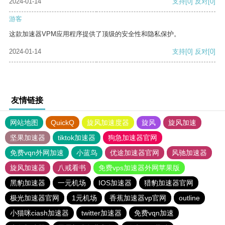
2024-01-14
支持
[0]
反对
[0]
游客
这款加速器VPM应用程序提供了顶级的安全性和隐私保护。
2024-01-14
支持
[0]
反对
[0]
友情链接
网站地图
QuickQ
旋风加速度器
旋风
旋风加速
坚果加速器
tiktok加速器
狗急加速器官网
免费vqn外网加速
小蓝鸟
优途加速器官网
风驰加速器
旋风加速器
八戒看书
免费vps加速器外网苹果版
黑豹加速器
一元机场
IOS加速器
猎豹加速器官网
极光加速器官网
1元机场
香蕉加速器vp官网
outline
小猫咪ciash加速器
twitter加速器
免费vqn加速