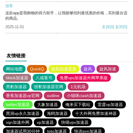
游客
这款app是我购物的得力助手，让我能够找到最优惠的价格，买到最合适
的商品。
2025-11-01
支持
[0]
反对
[0]
友情链接
网站地图
QuickQ
旋风加速度器
旋风
旋风加速
tiktok加速器
八戒看书
免费vps加速器外网苹果版
黑豹加速器
猎豹加速器官网
1元机场
香蕉加速器vp官网
outline
小猫咪ciash加速器
twitter加速器
大象加速器
俺来买下载站
雷霆vp加速器
黑洞vp永久加速器
海鸥加速器
十大外网免费加速神器
vqn加速外网
vp加速器
快喵vpv加速器
加速器试用30分钟
toto加速器
快连pvn加速器