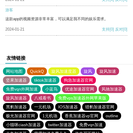
游客
这款app的视频资源非常丰富，可以满足我不同的娱乐需求。
2024-01-21
支持
[0]
反对
[0]
友情链接
网站地图
QuickQ
旋风加速度器
旋风
旋风加速
坚果加速器
tiktok加速器
狗急加速器官网
免费vqn外网加速
小蓝鸟
优途加速器官网
风驰加速器
旋风加速器
八戒看书
免费vps加速器外网苹果版
黑豹加速器
一元机场
IOS加速器
猎豹加速器官网
极光加速器官网
1元机场
香蕉加速器vp官网
outline
小猫咪ciash加速器
twitter加速器
免费vqn加速