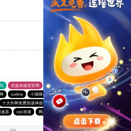
支持
[0]
反对
[0]
支持
[0]
反对
[0]
鸟
优途加速器官网
风驰加速器
旋风加速器
八戒看书
网
outline
小猫咪ciash加速器
twitter加速器
十大外网免费加速神器
BitzNet加速器
永久不收费的加速器
加速器
vqn加速
网必通
toto加速器
暴雪加速器