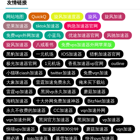
友情链接
网站地图
QuickQ
旋风加速度器
旋风
旋风加速
坚果加速器
tiktok加速器
狗急加速器官网
免费vqn外网加速
小蓝鸟
优途加速器官网
风驰加速器
旋风加速器
八戒看书
免费vps加速器外网苹果版
黑豹加速器
一元机场
IOS加速器
猎豹加速器官网
极光加速器官网
1元机场
香蕉加速器vp官网
outline
小猫咪ciash加速器
twitter加速器
免费vqn加速
大象加速器
雷霆加速免费永久
俺来买下载站
雷霆vp加速器
黑洞vp永久加速器
蘑菇加速器
海鸥加速器
十大外网免费加速神器
BitzNet加速器
永久不收费的加速器
CC加速器
vqn加速外网
vqn加速外网
黑洞官方加速器
黑洞加速
vp加速器
快喵vpv加速器
加速器试用30分钟
蘑菇加速器
vqn加速
网必通
toto加速器
暴雪加速器
快连pvn加速器