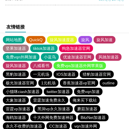
友情链接
网站地图
QuickQ
旋风加速度器
旋风
旋风加速
坚果加速器
tiktok加速器
狗急加速器官网
免费vqn外网加速
小蓝鸟
优途加速器官网
风驰加速器
旋风加速器
八戒看书
免费vps加速器外网苹果版
黑豹加速器
一元机场
IOS加速器
猎豹加速器官网
极光加速器官网
1元机场
香蕉加速器vp官网
outline
小猫咪ciash加速器
twitter加速器
免费vqn加速
大象加速器
雷霆加速免费永久
俺来买下载站
雷霆vp加速器
黑洞vp永久加速器
蘑菇加速器
海鸥加速器
十大外网免费加速神器
BitzNet加速器
永久不收费的加速器
CC加速器
vqn加速外网